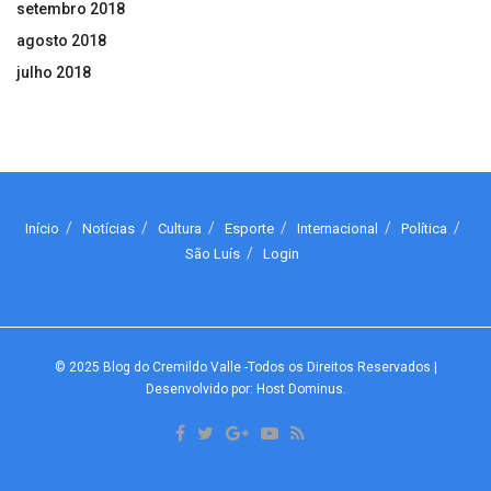
setembro 2018
agosto 2018
julho 2018
Início
Notícias
Cultura
Esporte
Internacional
Política
São Luís
Login
© 2025
Blog do Cremildo Valle
-Todos os Direitos Reservados
|
Desenvolvido por: Host Dominus
.