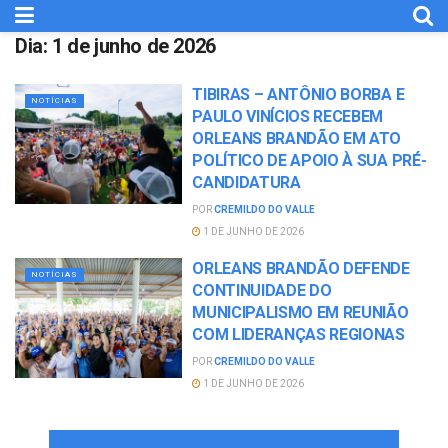
Dia:
1 de junho de 2026
TIBIRAS – ANTÔNIO BORBA E
NOTÍCIAS
PAULO VINÍCIOS RECEBEM
ORLEANS BRANDÃO EM ATO
POLÍTICO DE APOIO À SUA PRÉ-
CANDIDATURA
POR
CREMILDO DO VALLE
1 DE JUNHO DE 2026
ORLEANS BRANDÃO DEFENDE
NOTÍCIAS
CONTINUIDADE DO
MUNICIPALISMO EM REUNIÃO
COM LIDERANÇAS REGIONAS
POR
CREMILDO DO VALLE
1 DE JUNHO DE 2026