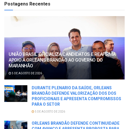
Postagens Recentes
UNIÃO BRASIL OFICIALIZA CANDIDATOS E REAFIRMA
APOIO A ORLEANS BRANDÃO AO GOVERNO DO
MARANHÃO
5 DE AGOSTO DE 2026
DURANTE PLENARIO DA SAÚDE, ORLEANS
BRANDÃO DEFENDE VALORIZAÇÃO DOS DOS
PROFICIONAIS E APRESENTA COMPROMISSOS
PARA O SETOR
5 DE AGOSTO DE 2026
ORLEANS BRANDÃO DEFENDE CONTINUIDADE
COM AVANÇO E APRESENTA PROPOSTA PARA