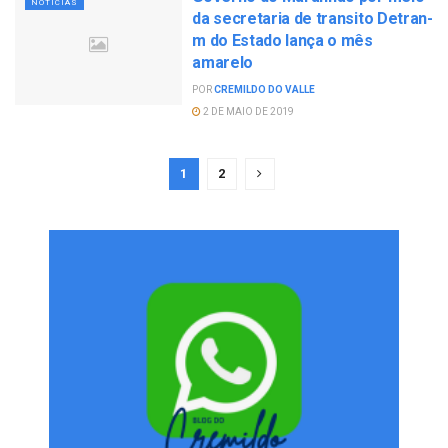
NOTÍCIAS
da secretaria de transito Detran-
m do Estado lança o mês
amarelo
POR
CREMILDO DO VALLE
2 DE MAIO DE 2019
1
2