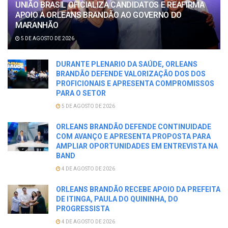
UNIÃO BRASIL OFICIALIZA CANDIDATOS E REAFIRMA
APOIO A ORLEANS BRANDÃO AO GOVERNO DO
MARANHÃO
5 DE AGOSTO DE 2026
DURANTE PLENARIO DA SAÚDE, ORLEANS
BRANDÃO DEFENDE VALORIZAÇÃO DOS DOS
PROFICIONAIS E APRESENTA COMPROMISSOS
PARA O SETOR
5 DE AGOSTO DE 2026
ORLEANS BRANDÃO DEFENDE CONTINUIDADE
COM AVANÇO E APRESENTA PROPOSTA PARA
AMPLIAR OPORTUNIDADES EM ENTREVISTA NA
BAND
4 DE AGOSTO DE 2026
ORLEANS BRANDÃO RECEBE APOIO DA PREFEITA
DE ITINGA, PAULA DO QUININHA, DO
PROGRESSISTA
4 DE AGOSTO DE 2026