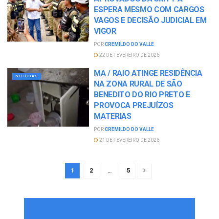
ESPERA MESMO COM CARGOS
VAGOS E DECISÃO JUDICIAL EM
VIGOR
POR
CREMILDO DO VALLE
22 DE FEVEREIRO DE 2026
MA / RAIO ATINGE RESIDÊNCIA
NOTÍCIAS
NA ZONA RURAL DE SÃO
BENEDITO DO RIO PRETO E
PROVOCA PREJUÍZOS
MATERIAS
POR
CREMILDO DO VALLE
21 DE FEVEREIRO DE 2026
1
2
…
5