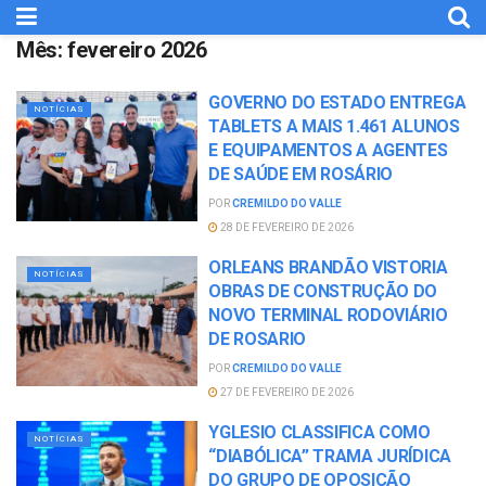
Mês:
fevereiro 2026
GOVERNO DO ESTADO ENTREGA
NOTÍCIAS
TABLETS A MAIS 1.461 ALUNOS
E EQUIPAMENTOS A AGENTES
DE SAÚDE EM ROSÁRIO
POR
CREMILDO DO VALLE
28 DE FEVEREIRO DE 2026
ORLEANS BRANDÃO VISTORIA
NOTÍCIAS
OBRAS DE CONSTRUÇÃO DO
NOVO TERMINAL RODOVIÁRIO
DE ROSARIO
POR
CREMILDO DO VALLE
27 DE FEVEREIRO DE 2026
YGLESIO CLASSIFICA COMO
NOTÍCIAS
“DIABÓLICA” TRAMA JURÍDICA
DO GRUPO DE OPOSIÇÃO