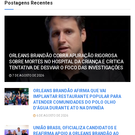
Postagens Recentes
ORLEANS BRANDÃO COBRA APURAÇÃO RIGOROSA
SOBRE MORTES NO HOSPITAL DA CRIANÇA E CRITICA
TENTATIVA DE DESVIAR O FOCO DAS INVESTIGAÇÕES
7 DE AGOSTO DE 2026
ORLEANS BRANDÃO AFIRMA QUE VAI
IMPLANTAR RESTAURANTE POPULAR PARA
ATENDER COMUNIDADES DO POLO OLHO
D’ÁGUA DURANTE ATO NA DIVINÉIA
6 DE AGOSTO DE 2026
UNIÃO BRASIL OFICIALIZA CANDIDATOS E
REAFIRMA APOIO A ORLEANS BRANDÃO AO