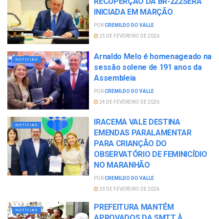
RECUPERÇÃO DA BR-222SERÁ
INICIADA EM MARÇÃO
POR
CREMILDO DO VALLE
25 DE FEVEREIRO DE 2026
Arnaldo Melo é homenageado na
NOTÍCIAS
sessão solene de 191 anos da
Assembleia
POR
CREMILDO DO VALLE
24 DE FEVEREIRO DE 2026
IRACEMA VALE DESTINA
NOTÍCIAS
EMENDAS PARALAMENTAR
PARA CRIANÇÃO DO
OBSERVATÓRIO DE FEMINICÍDIO
NO MARANHÃO
POR
CREMILDO DO VALLE
23 DE FEVEREIRO DE 2026
PREFEITURA MANTÉM
NOTÍCIAS
APROVADOS DA SMTT À