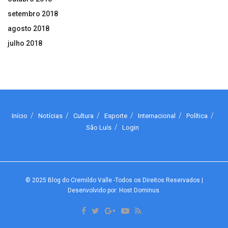
setembro 2018
agosto 2018
julho 2018
Início
Notícias
Cultura
Esporte
Internacional
Política
São Luís
Login
© 2025
Blog do Cremildo Valle
-Todos os Direitos Reservados
|
Desenvolvido por: Host Dominus
.