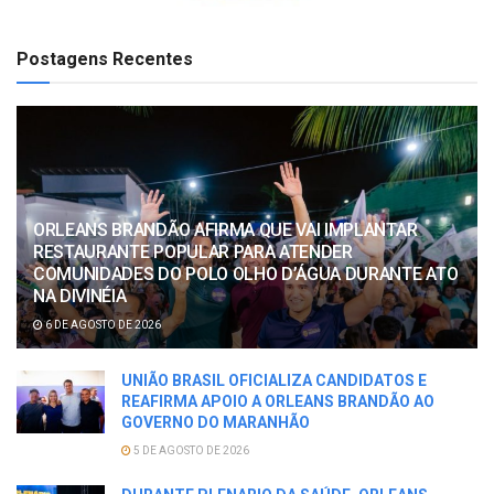
Postagens Recentes
ORLEANS BRANDÃO AFIRMA QUE VAI IMPLANTAR
RESTAURANTE POPULAR PARA ATENDER
COMUNIDADES DO POLO OLHO D’ÁGUA DURANTE ATO
NA DIVINÉIA
6 DE AGOSTO DE 2026
UNIÃO BRASIL OFICIALIZA CANDIDATOS E
REAFIRMA APOIO A ORLEANS BRANDÃO AO
GOVERNO DO MARANHÃO
5 DE AGOSTO DE 2026