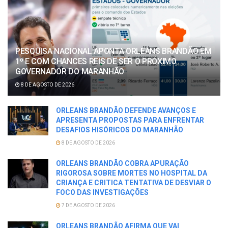
PESQUISA NACIONAL APONTA ORLEANS BRANDÃO EM
1º E COM CHANCES REIS DE SER O PRÓXIMO
GOVERNADOR DO MARANHÃO
8 DE AGOSTO DE 2026
ORLEANS BRANDÃO DEFENDE AVANÇOS E
APRESENTA PROPOSTAS PARA ENFRENTAR
DESAFIOS HISÓRICOS DO MARANHÃO
8 DE AGOSTO DE 2026
ORLEANS BRANDÃO COBRA APURAÇÃO
RIGOROSA SOBRE MORTES NO HOSPITAL DA
CRIANÇA E CRITICA TENTATIVA DE DESVIAR O
FOCO DAS INVESTIGAÇÕES
7 DE AGOSTO DE 2026
ORLEANS BRANDÃO AFIRMA QUE VAI