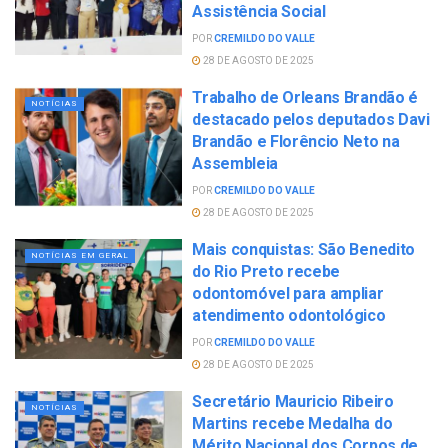
Assistência Social
POR
CREMILDO DO VALLE
28 DE AGOSTO DE 2025
Trabalho de Orleans Brandão é
NOTÍCIAS
destacado pelos deputados Davi
Brandão e Florêncio Neto na
Assembleia
POR
CREMILDO DO VALLE
28 DE AGOSTO DE 2025
Mais conquistas: São Benedito
NOTÍCIAS EM GERAL
do Rio Preto recebe
odontomóvel para ampliar
atendimento odontológico
POR
CREMILDO DO VALLE
28 DE AGOSTO DE 2025
Secretário Mauricio Ribeiro
NOTÍCIAS
Martins recebe Medalha do
Mérito Nacional dos Corpos de