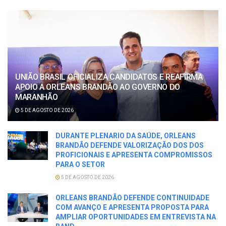
UNIÃO BRASIL OFICIALIZA CANDIDATOS E REAFIRMA
APOIO A ORLEANS BRANDÃO AO GOVERNO DO
MARANHÃO
5 DE AGOSTO DE 2026
DURANTE PLENARIO DA SAÚDE, ORLEANS
BRANDÃO DEFENDE VALORIZAÇÃO DOS DOS
PROFICIONAIS E APRESENTA COMPROMISSOS
PARA O SETOR
5 DE AGOSTO DE 2026
ORLEANS BRANDÃO DEFENDE CONTINUIDADE
COM AVANÇO E APRESENTA PROPOSTA PARA
AMPLIAR OPORTUNIDADES EM ENTREVISTA NA