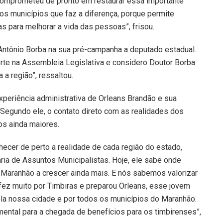
 comprometeu de pronto em restaurar essa importante
os municípios que faz a diferença, porque permite
s para melhorar a vida das pessoas”, frisou.
 Antônio Borba na sua pré-campanha a deputado estadual..
te na Assembleia Legislativa e considero Doutor Borba
a região”, ressaltou.
experiência administrativa de Orleans Brandão e sua
 Segundo ele, o contato direto com as realidades dos
os ainda maiores.
ecer de perto a realidade de cada região do estado,
ria de Assuntos Municipalistas. Hoje, ele sabe onde
o Maranhão a crescer ainda mais. E nós sabemos valorizar
fez muito por Timbiras e preparou Orleans, esse jovem
pela nossa cidade e por todos os municípios do Maranhão.
mental para a chegada de benefícios para os timbirenses”,