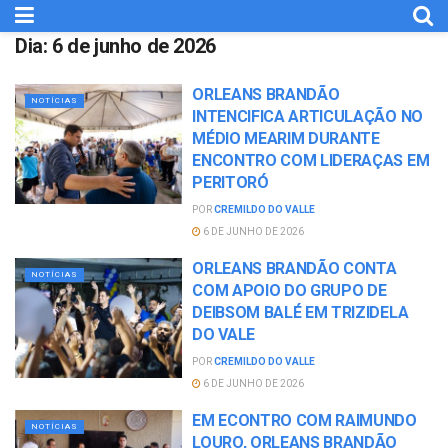
Dia:
6 de junho de 2026
ORLEANS BRANDÃO
NOTÍCIAS
INTENCIFICA ARTICULAÇÃO NO
MÉDIO MEARIM DURANTE
ENCONTRO COM LIDERAÇAS EM
PERITORÓ
POR
CREMILDO DO VALLE
6 DE JUNHO DE 2026
ORLEANS BRANDÃO CONTA
NOTÍCIAS
COM APOIO DO GRUPO DE
DEIBSOM BALÉ EM TRIZIDELA
DO VALE
POR
CREMILDO DO VALLE
6 DE JUNHO DE 2026
EM ECONTRO COM RAIMUNDO
NOTÍCIAS
LOURO, ORLEANS BRANDÃO