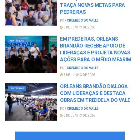
TRAÇA NOVAS METAS PARA
PEDREIRAS
POR
CREMILDO DO VALLE
6 DE JUNHO DE 2026
EM PREDEIRAS, ORLEANS
NOTÍCIAS
BRANDÃO RECEBE APOIO DE
LIDERAÇAS E PROJETA NOVAS
AÇÕES PARA O MÉDIO MEARIM
POR
CREMILDO DO VALLE
6 DE JUNHO DE 2026
ORLEANS BRANDÃO DIALOGA
NOTÍCIAS
COM LIDERAÇAS E DESTACA
OBRAS EM TRIZIDELA DO VALE
POR
CREMILDO DO VALLE
6 DE JUNHO DE 2026