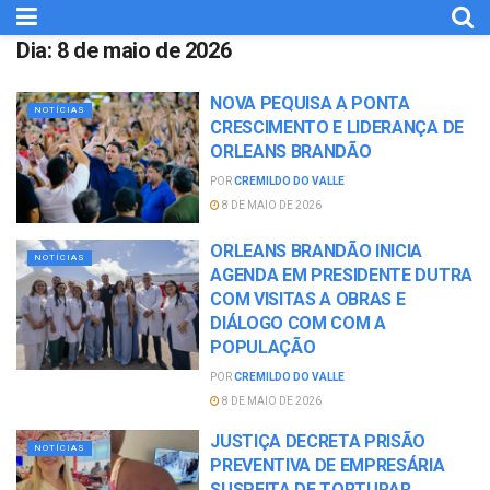
Dia:
8 de maio de 2026
NOVA PEQUISA A PONTA
NOTÍCIAS
CRESCIMENTO E LIDERANÇA DE
ORLEANS BRANDÃO
POR
CREMILDO DO VALLE
8 DE MAIO DE 2026
ORLEANS BRANDÃO INICIA
NOTÍCIAS
AGENDA EM PRESIDENTE DUTRA
COM VISITAS A OBRAS E
DIÁLOGO COM COM A
POPULAÇÃO
POR
CREMILDO DO VALLE
8 DE MAIO DE 2026
JUSTIÇA DECRETA PRISÃO
NOTÍCIAS
PREVENTIVA DE EMPRESÁRIA
SUSPEITA DE TORTURAR