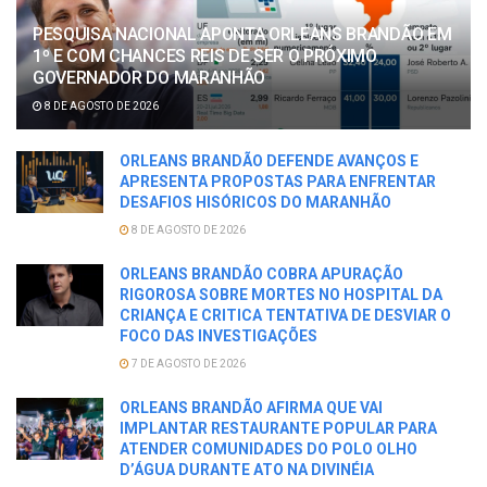
PESQUISA NACIONAL APONTA ORLEANS BRANDÃO EM
1º E COM CHANCES REIS DE SER O PRÓXIMO
GOVERNADOR DO MARANHÃO
8 DE AGOSTO DE 2026
ORLEANS BRANDÃO DEFENDE AVANÇOS E
APRESENTA PROPOSTAS PARA ENFRENTAR
DESAFIOS HISÓRICOS DO MARANHÃO
8 DE AGOSTO DE 2026
ORLEANS BRANDÃO COBRA APURAÇÃO
RIGOROSA SOBRE MORTES NO HOSPITAL DA
CRIANÇA E CRITICA TENTATIVA DE DESVIAR O
FOCO DAS INVESTIGAÇÕES
7 DE AGOSTO DE 2026
ORLEANS BRANDÃO AFIRMA QUE VAI
IMPLANTAR RESTAURANTE POPULAR PARA
ATENDER COMUNIDADES DO POLO OLHO
D’ÁGUA DURANTE ATO NA DIVINÉIA