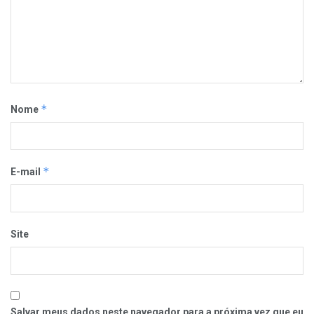
*
Nome
*
E-mail
Site
Salvar meus dados neste navegador para a próxima vez que eu