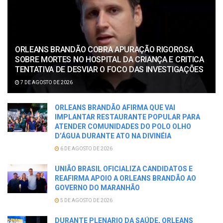
ORLEANS BRANDÃO COBRA APURAÇÃO RIGOROSA
SOBRE MORTES NO HOSPITAL DA CRIANÇA E CRITICA
TENTATIVA DE DESVIAR O FOCO DAS INVESTIGAÇÕES
7 DE AGOSTO DE 2026
ORLEANS BRANDÃO AFIRMA QUE VAI
IMPLANTAR RESTAURANTE POPULAR PARA
ATENDER COMUNIDADES DO POLO OLHO
D’ÁGUA DURANTE ATO NA DIVINÉIA
6 DE AGOSTO DE 2026
UNIÃO BRASIL OFICIALIZA CANDIDATOS E
REAFIRMA APOIO A ORLEANS BRANDÃO AO
GOVERNO DO MARANHÃO
5 DE AGOSTO DE 2026
DURANTE PLENARIO DA SAÚDE, ORLEANS