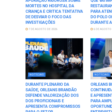
APURAÇÃO RIGOROSA SOBRE
QUE VAI I
MORTES NO HOSPITAL DA
RESTAURA
CRIANÇA E CRITICA TENTATIVA
PARA ATEN
DE DESVIAR O FOCO DAS
DO POLO O
INVESTIGAÇÕES
DURANTE AT
7 DE AGOSTO DE 2026
6 DE AGOSTO 
NOTÍCIAS
NOTÍCIAS
DURANTE PLENARIO DA
ORLEANS B
SAÚDE, ORLEANS BRANDÃO
CONTINUID
DEFENDE VALORIZAÇÃO DOS
E APRESEN
DOS PROFICIONAIS E
PARA AMPL
APRESENTA COMPROMISSOS
OPORTUNI
PARA O SETOR
ENTREVIST