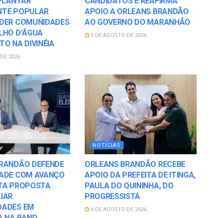
MPLANTAR
CANDIDATOS E REAFIRMA
NTE POPULAR
APOIO A ORLEANS BRANDÃO
DER COMUNIDADES
AO GOVERNO DO MARANHÃO
LHO D’ÁGUA
5 DE AGOSTO DE 2026
O NA DIVINÉIA
DE 2026
NOTÍCIAS
RANDÃO DEFENDE
ORLEANS BRANDÃO RECEBE
ADE COM AVANÇO
APOIO DA PREFEITA DE ITINGA,
TA PROPOSTA
PAULA DO QUININHA, DO
IAR
PROGRESSISTA
DADES EM
4 DE AGOSTO DE 2026
A NA BAND