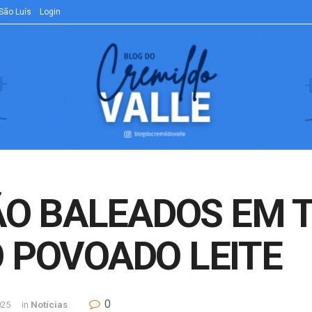
São Luís
Login
SÃO BALEADOS EM 
O POVOADO LEITE
0
025
in
Notícias