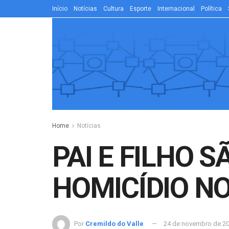
Início
Notícias
Cultura
Esporte
Internacional
Política
Home
Notícias
PAI E FILHO 
HOMICÍDIO N
Por
Cremildo do Valle
24 de novembro de 2