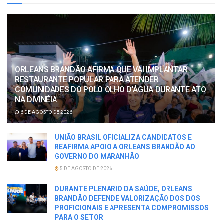
ORLEANS BRANDÃO AFIRMA QUE VAI IMPLANTAR
RESTAURANTE POPULAR PARA ATENDER
COMUNIDADES DO POLO OLHO D’ÁGUA DURANTE ATO
NA DIVINÉIA
6 DE AGOSTO DE 2026
UNIÃO BRASIL OFICIALIZA CANDIDATOS E
REAFIRMA APOIO A ORLEANS BRANDÃO AO
GOVERNO DO MARANHÃO
5 DE AGOSTO DE 2026
DURANTE PLENARIO DA SAÚDE, ORLEANS
BRANDÃO DEFENDE VALORIZAÇÃO DOS DOS
PROFICIONAIS E APRESENTA COMPROMISSOS
PARA O SETOR