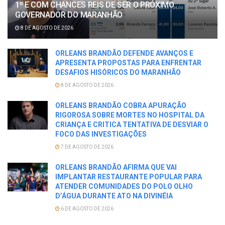
1º E COM CHANCES REIS DE SER O PRÓXIMO
GOVERNADOR DO MARANHÃO
8 DE AGOSTO DE 2026
ORLEANS BRANDÃO DEFENDE AVANÇOS E
APRESENTA PROPOSTAS PARA ENFRENTAR
DESAFIOS HISÓRICOS DO MARANHÃO
8 DE AGOSTO DE 2026
ORLEANS BRANDÃO COBRA APURAÇÃO
RIGOROSA SOBRE MORTES NO HOSPITAL DA
CRIANÇA E CRITICA TENTATIVA DE DESVIAR O
FOCO DAS INVESTIGAÇÕES
7 DE AGOSTO DE 2026
ORLEANS BRANDÃO AFIRMA QUE VAI
IMPLANTAR RESTAURANTE POPULAR PARA
ATENDER COMUNIDADES DO POLO OLHO
D’ÁGUA DURANTE ATO NA DIVINÉIA
6 DE AGOSTO DE 2026