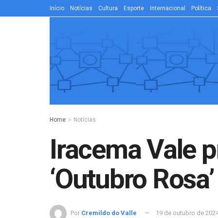
Início
Notícias
Cultura
Esporte
Internacional
Política
Home
Notícias
Iracema Vale p
‘Outubro Rosa’
Por
Cremildo do Valle
19 de outubro de 202