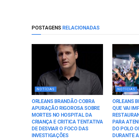
POSTAGENS
RELACIONADAS
NOTÍCIAS
NOTÍCIAS
ORLEANS BRANDÃO COBRA
ORLEANS B
APURAÇÃO RIGOROSA SOBRE
QUE VAI I
MORTES NO HOSPITAL DA
RESTAURA
CRIANÇA E CRITICA TENTATIVA
PARA ATEN
DE DESVIAR O FOCO DAS
DO POLO O
INVESTIGAÇÕES
DURANTE AT