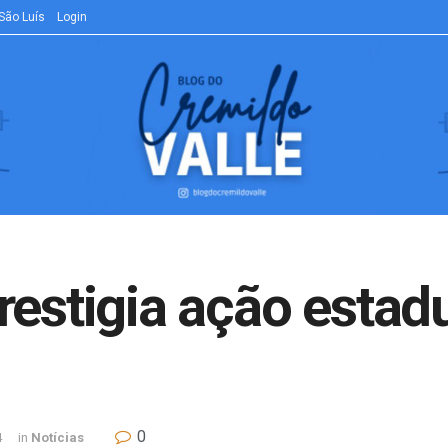
São Luís
Login
restigia ação estadu
0
4
in
Notícias