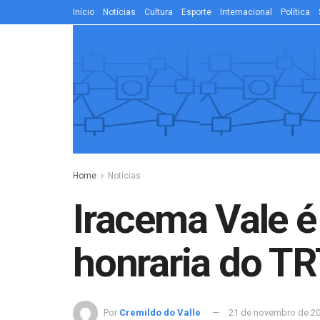
Início
Notícias
Cultura
Esporte
Internacional
Política
Home
Notícias
Iracema Vale é
honraria do TR
Por
Cremildo do Valle
21 de novembro de 2