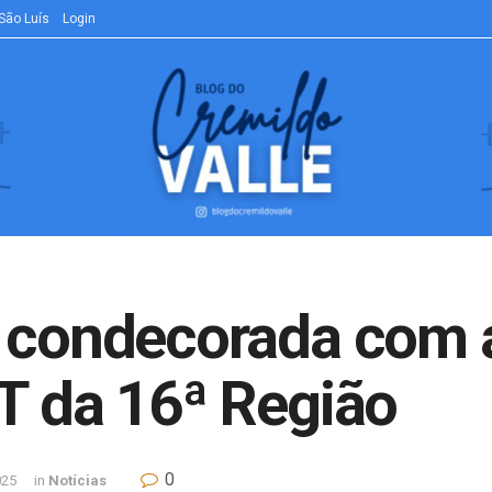
São Luís
Login
 condecorada com a
T da 16ª Região
0
025
in
Notícias