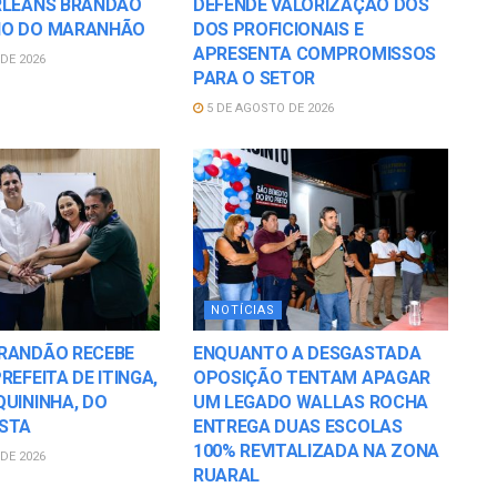
RLEANS BRANDÃO
DEFENDE VALORIZAÇÃO DOS
NO DO MARANHÃO
DOS PROFICIONAIS E
APRESENTA COMPROMISSOS
DE 2026
PARA O SETOR
5 DE AGOSTO DE 2026
NOTÍCIAS
RANDÃO RECEBE
ENQUANTO A DESGASTADA
REFEITA DE ITINGA,
OPOSIÇÃO TENTAM APAGAR
QUININHA, DO
UM LEGADO WALLAS ROCHA
STA
ENTREGA DUAS ESCOLAS
100% REVITALIZADA NA ZONA
DE 2026
RUARAL