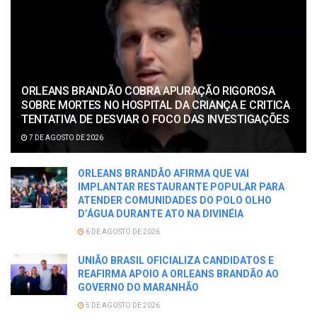
ORLEANS BRANDÃO COBRA APURAÇÃO RIGOROSA
SOBRE MORTES NO HOSPITAL DA CRIANÇA E CRITICA
TENTATIVA DE DESVIAR O FOCO DAS INVESTIGAÇÕES
7 DE AGOSTO DE 2026
ORLEANS BRANDÃO AFIRMA QUE VAI
IMPLANTAR RESTAURANTE POPULAR PARA
ATENDER COMUNIDADES DO POLO OLHO
D’ÁGUA DURANTE ATO NA DIVINÉIA
6 DE AGOSTO DE 2026
UNIÃO BRASIL OFICIALIZA CANDIDATOS E
REAFIRMA APOIO A ORLEANS BRANDÃO AO
GOVERNO DO MARANHÃO
5 DE AGOSTO DE 2026