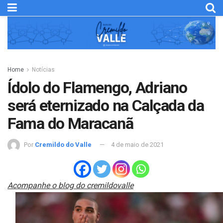
Home
Notícias
Ídolo do Flamengo, Adriano
será eternizado na Calçada da
Fama do Maracanã
Por
Cremildo do Valle
4 de maio de 2021
Acompanhe o blog do cremildovalle