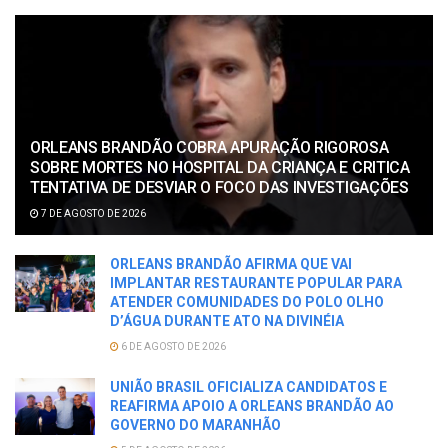
ORLEANS BRANDÃO COBRA APURAÇÃO RIGOROSA
SOBRE MORTES NO HOSPITAL DA CRIANÇA E CRITICA
TENTATIVA DE DESVIAR O FOCO DAS INVESTIGAÇÕES
7 DE AGOSTO DE 2026
ORLEANS BRANDÃO AFIRMA QUE VAI
IMPLANTAR RESTAURANTE POPULAR PARA
ATENDER COMUNIDADES DO POLO OLHO
D’ÁGUA DURANTE ATO NA DIVINÉIA
6 DE AGOSTO DE 2026
UNIÃO BRASIL OFICIALIZA CANDIDATOS E
REAFIRMA APOIO A ORLEANS BRANDÃO AO
GOVERNO DO MARANHÃO