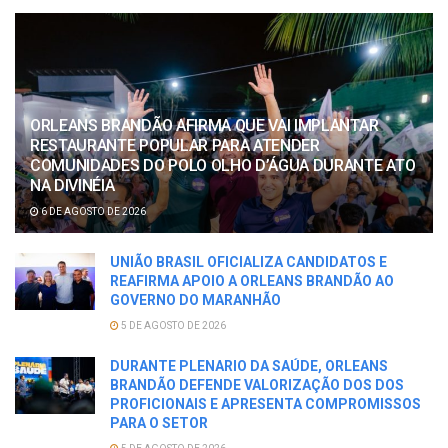
ORLEANS BRANDÃO AFIRMA QUE VAI IMPLANTAR
RESTAURANTE POPULAR PARA ATENDER
COMUNIDADES DO POLO OLHO D’ÁGUA DURANTE ATO
NA DIVINÉIA
6 DE AGOSTO DE 2026
UNIÃO BRASIL OFICIALIZA CANDIDATOS E
REAFIRMA APOIO A ORLEANS BRANDÃO AO
GOVERNO DO MARANHÃO
5 DE AGOSTO DE 2026
DURANTE PLENARIO DA SAÚDE, ORLEANS
BRANDÃO DEFENDE VALORIZAÇÃO DOS DOS
PROFICIONAIS E APRESENTA COMPROMISSOS
PARA O SETOR