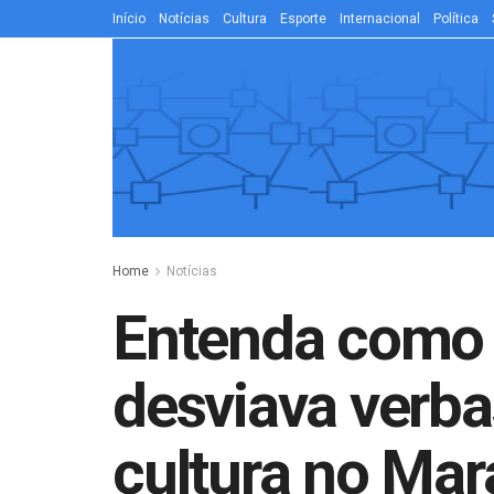
Início
Notícias
Cultura
Esporte
Internacional
Política
Home
Notícias
Entenda como
desviava verb
cultura no Ma