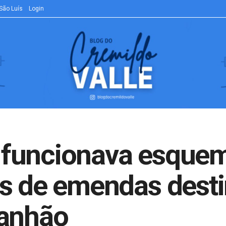
São Luís
Login
 funcionava esque
as de emendas dest
ranhão