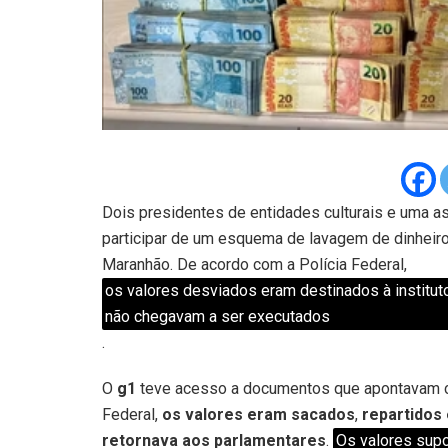
Dois presidentes de entidades culturais e uma 
participar de um esquema de lavagem de dinheir
Maranhão. De acordo com a Polícia Federal,
os valores desviados eram destinados à institut
não chegavam a ser executados
.
O
g1
teve acesso a documentos que apontavam c
Federal,
os valores eram sacados
,
repartidos
retornava aos parlamentares
.
Os valores sup