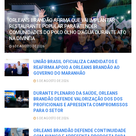
ORLEANS BRANDÃO AFIRMA QUE VAI IMPLANTAR
RESTAURANTE POPULAR PARA ATENDER
COMUNIDADES DO POLO OLHO D’ÁGUA DURANTE ATO
NA DIVINÉIA
6 DE AGOSTO DE 2026
UNIÃO BRASIL OFICIALIZA CANDIDATOS E
REAFIRMA APOIO A ORLEANS BRANDÃO AO
GOVERNO DO MARANHÃO
5 DE AGOSTO DE 2026
DURANTE PLENARIO DA SAÚDE, ORLEANS
BRANDÃO DEFENDE VALORIZAÇÃO DOS DOS
PROFICIONAIS E APRESENTA COMPROMISSOS
PARA O SETOR
5 DE AGOSTO DE 2026
ORLEANS BRANDÃO DEFENDE CONTINUIDADE