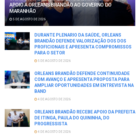
APOIO A ORLEANS BRANDÃO AO GOVERNO DO
MARANHÃO
5 DE AGOSTO DE 2026
DURANTE PLENARIO DA SAÚDE, ORLEANS
BRANDÃO DEFENDE VALORIZAÇÃO DOS DOS
PROFICIONAIS E APRESENTA COMPROMISSOS
PARA O SETOR
5 DE AGOSTO DE 2026
ORLEANS BRANDÃO DEFENDE CONTINUIDADE
COM AVANÇO E APRESENTA PROPOSTA PARA
AMPLIAR OPORTUNIDADES EM ENTREVISTA NA
BAND
4 DE AGOSTO DE 2026
ORLEANS BRANDÃO RECEBE APOIO DA PREFEITA
DE ITINGA, PAULA DO QUININHA, DO
PROGRESSISTA
4 DE AGOSTO DE 2026