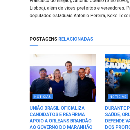
Francisco do Brejão), Antônio Coelho (Sítio novo
Lisboa), além de vices-prefeitos e vereadores. 
deputados estaduais Antonio Pereira, Kekê Texeir
POSTAGENS
RELACIONADAS
NOTÍCIAS
NOTÍCIAS
UNIÃO BRASIL OFICIALIZA
DURANTE P
CANDIDATOS E REAFIRMA
SAÚDE, OR
APOIO A ORLEANS BRANDÃO
DEFENDE V
AO GOVERNO DO MARANHÃO
DOS PROFIC