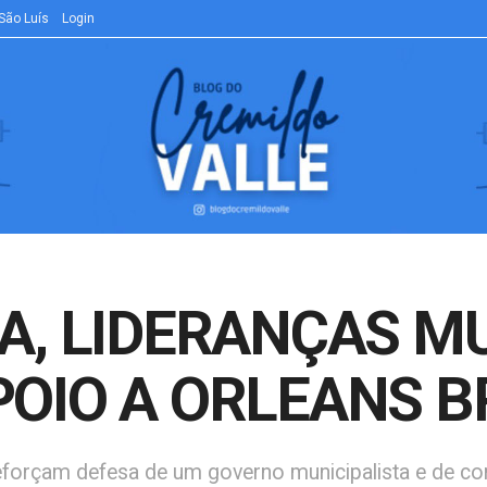
São Luís
Login
A, LIDERANÇAS MU
OIO A ORLEANS 
reforçam defesa de um governo municipalista e de c