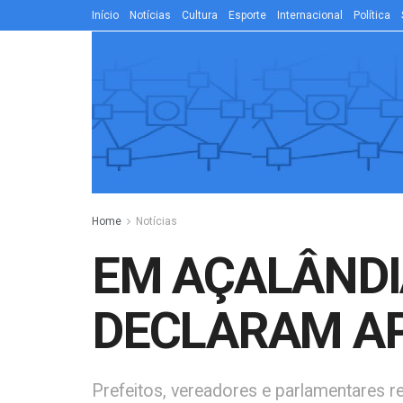
Início
Notícias
Cultura
Esporte
Internacional
Política
Home
Notícias
EM AÇALÂNDI
DECLARAM AP
Prefeitos, vereadores e parlamentares 