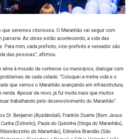
de que seremos vitoriosos. O Maranhão vai seguir com
m parceria. As obras estão acontecendo, a vida das
Para mim, cada prefeito, vice-prefeito e vereador são
ida das pessoas”, afirmou.
e alma à missão de conhecer os municípios, dialogar com
problemas de cada cidade. “Coloquei a minha vida e o
idade que vemos o Maranhão avançando em infraestrutura,
renda. Apesar de novo, já fiz muita mais que muitos
tinuar trabalhando pelo desenvolvimento do Maranhão”.
os Dr. Benjamin (Açailândia0, Franklin Duarte (Bom Jesus
Cunha (Estreito), Paula do Quininha (Itinga do Maranhão),
(Ribeirãozinho do Maranhão), Edinalva Brandão (São