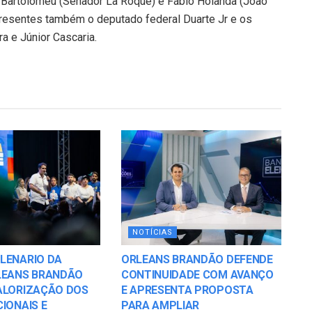
), Bartolomeu (Senador La Roque) e Fábio Holanda (João
Presentes também o deputado federal Duarte Jr e os
a e Júnior Cascaria.
NOTÍCIAS
LENARIO DA
ORLEANS BRANDÃO DEFENDE
LEANS BRANDÃO
CONTINUIDADE COM AVANÇO
ALORIZAÇÃO DOS
E APRESENTA PROPOSTA
IONAIS E
PARA AMPLIAR