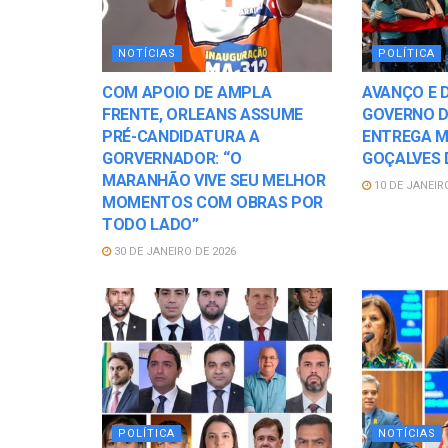
NOTÍCIAS
POLÍTICA
COM APOIO DE AMPLA
AVANÇO E 
FRENTE, ORLEANS ASSUME
GOVERNO 
PRÉ-CANDIDATURA A
ENTREGA M
GORVERNADOR: “O
GOÇALVES 
MARANHÃO VIVE SEU MELHOR
10 DE JANEIR
MOMENTOS COM OBRAS POR
TODO LADO”
30 DE JANEIRO DE 2026
POLÍTICA
NOTÍCIAS