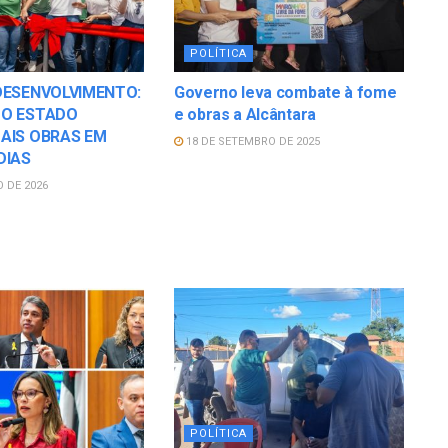
POLÍTICA
DESENVOLVIMENTO:
Governo leva combate à fome
DO ESTADO
e obras a Alcântara
AIS OBRAS EM
18 DE SETEMBRO DE 2025
DIAS
O DE 2026
POLÍTICA