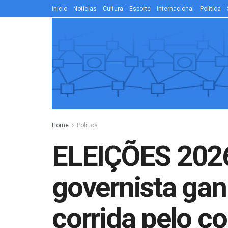
Início
Notícias
Cultura
Esporte
Internacional
Política
Home
Política
ELEIÇÕES 2026
governista gan
corrida pelo c