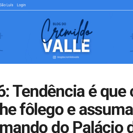
São Luís
Login
: Tendência é que 
he fôlego e assuma 
omando do Palácio 