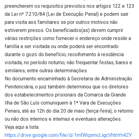
preencherem os requisitos previstos nos artigos 122 e 123
da Lei nº 7.210/84 (Lei de Execução Penal) e podem sair
para visita aos familiares se por outros motivos não
estiverem presos. Os beneficiados(as) devem cumprir
várias restrições como fornecer o endereço onde reside a
família a ser visitada ou onde poderá ser encontrado
durante o gozo do benefício; recolhimento à residência
visitada, no período noturno; não frequentar festas, bares e
similares; entre outras determinações.
No documento encaminhado à Secretaria de Administração
Penitenciária, o juiz também determinou que os diretores
dos estabelecimentos prisionais da Comarca da Grande
Ilha de São Luís comuniquem à 1ª Vara de Execuções
Penais, até as 12h do dia 20 de maio (terça-feira), o retorno
ou não dos internos e internas e eventuais alterações.
Veja aqui a lista.
https://drive.google.com/file/d/1mfWqsmcLigcVhtnYn4ZY