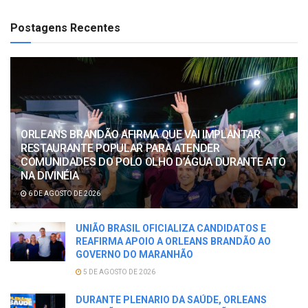
Postagens Recentes
ORLEANS BRANDÃO AFIRMA QUE VAI IMPLANTAR
RESTAURANTE POPULAR PARA ATENDER
COMUNIDADES DO POLO OLHO D’ÁGUA DURANTE ATO
NA DIVINÉIA
6 DE AGOSTO DE 2026
UNIÃO BRASIL OFICIALIZA CANDIDATOS E
REAFIRMA APOIO A ORLEANS BRANDÃO AO
GOVERNO DO MARANHÃO
5 DE AGOSTO DE 2026
DURANTE PLENARIO DA SAÚDE, ORLEANS