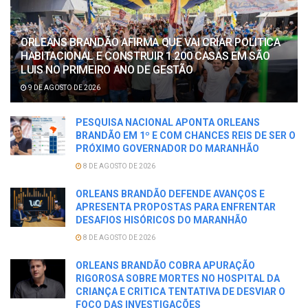
ORLEANS BRANDÃO AFIRMA QUE VAI CRIAR POLITICA
HABITACIONAL E CONSTRUIR 1.200 CASAS EM SÃO
LUIS NO PRIMEIRO ANO DE GESTÃO
9 DE AGOSTO DE 2026
PESQUISA NACIONAL APONTA ORLEANS
BRANDÃO EM 1º E COM CHANCES REIS DE SER O
PRÓXIMO GOVERNADOR DO MARANHÃO
8 DE AGOSTO DE 2026
ORLEANS BRANDÃO DEFENDE AVANÇOS E
APRESENTA PROPOSTAS PARA ENFRENTAR
DESAFIOS HISÓRICOS DO MARANHÃO
8 DE AGOSTO DE 2026
ORLEANS BRANDÃO COBRA APURAÇÃO
RIGOROSA SOBRE MORTES NO HOSPITAL DA
CRIANÇA E CRITICA TENTATIVA DE DESVIAR O
FOCO DAS INVESTIGAÇÕES