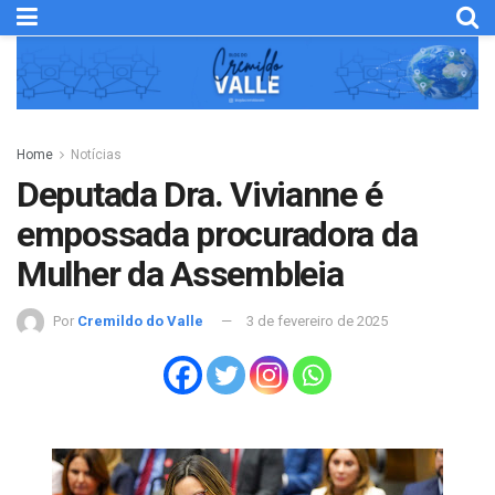
Home
Notícias
Deputada Dra. Vivianne é
empossada procuradora da
Mulher da Assembleia
Por
Cremildo do Valle
3 de fevereiro de 2025