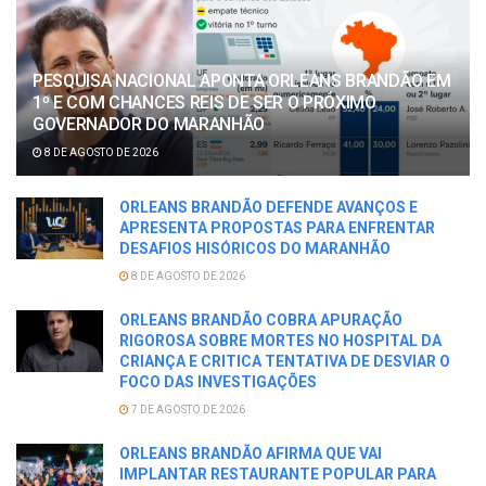
PESQUISA NACIONAL APONTA ORLEANS BRANDÃO EM
1º E COM CHANCES REIS DE SER O PRÓXIMO
GOVERNADOR DO MARANHÃO
8 DE AGOSTO DE 2026
ORLEANS BRANDÃO DEFENDE AVANÇOS E
APRESENTA PROPOSTAS PARA ENFRENTAR
DESAFIOS HISÓRICOS DO MARANHÃO
8 DE AGOSTO DE 2026
ORLEANS BRANDÃO COBRA APURAÇÃO
RIGOROSA SOBRE MORTES NO HOSPITAL DA
CRIANÇA E CRITICA TENTATIVA DE DESVIAR O
FOCO DAS INVESTIGAÇÕES
7 DE AGOSTO DE 2026
ORLEANS BRANDÃO AFIRMA QUE VAI
IMPLANTAR RESTAURANTE POPULAR PARA