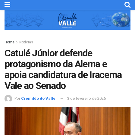
Home
Notícias
Catulé Júnior defende
protagonismo da Alema e
apoia candidatura de Iracema
Vale ao Senado
Por
Cremildo do Valle
3 de fevereiro de 2026