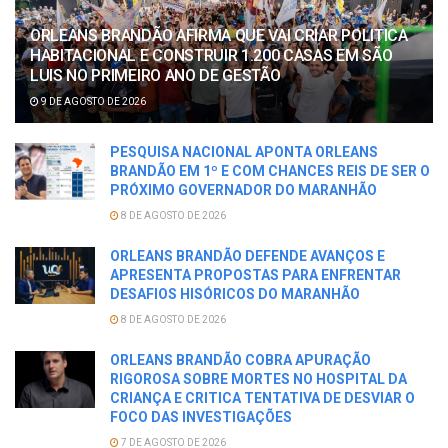
ORLEANS BRANDÃO AFIRMA QUE VAI CRIAR POLITICA
HABITACIONAL E CONSTRUIR 1.200 CASAS EM SÃO
LUIS NO PRIMEIRO ANO DE GESTÃO
9 DE AGOSTO DE 2026
PESQUISA NACIONAL APONTA ORLEANS
BRANDÃO EM 1º E COM CHANCES REIS DE SER O
PRÓXIMO GOVERNADOR DO MARANHÃO
8 DE AGOSTO DE 2026
ORLEANS BRANDÃO DEFENDE AVANÇOS E
APRESENTA PROPOSTAS PARA ENFRENTAR
DESAFIOS HISÓRICOS DO MARANHÃO
8 DE AGOSTO DE 2026
ORLEANS BRANDÃO COBRA APURAÇÃO
RIGOROSA SOBRE MORTES NO HOSPITAL DA
CRIANÇA E CRITICA TENTATIVA DE DESVIAR O
FOCO DAS INVESTIGAÇÕES
7 DE AGOSTO DE 2026