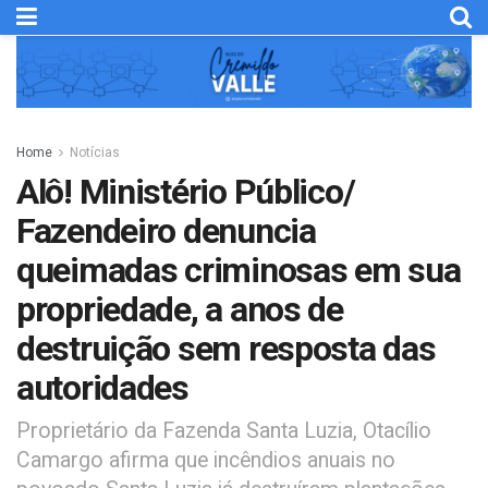
Home
Notícias
Alô! Ministério Público/
Fazendeiro denuncia
queimadas criminosas em sua
propriedade, a anos de
destruição sem resposta das
autoridades
Proprietário da Fazenda Santa Luzia, Otacílio
Camargo afirma que incêndios anuais no