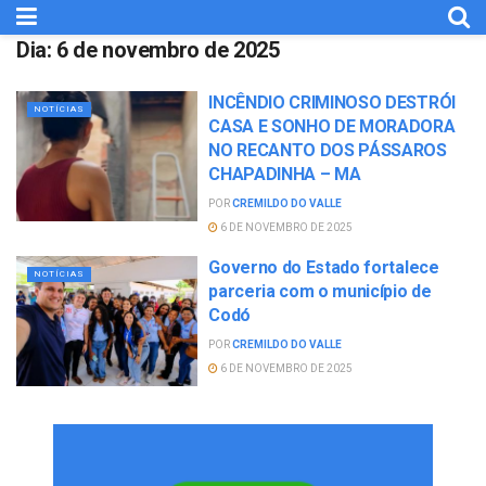
Dia:
6 de novembro de 2025
INCÊNDIO CRIMINOSO DESTRÓI
NOTÍCIAS
CASA E SONHO DE MORADORA
NO RECANTO DOS PÁSSAROS
CHAPADINHA – MA
POR
CREMILDO DO VALLE
6 DE NOVEMBRO DE 2025
Governo do Estado fortalece
NOTÍCIAS
parceria com o município de
Codó
POR
CREMILDO DO VALLE
6 DE NOVEMBRO DE 2025