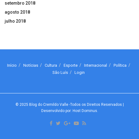
setembro 2018
agosto 2018
julho 2018
Início
Notícias
Cultura
Esporte
Internacional
Política
São Luís
Login
© 2025
Blog do Cremildo Valle
-Todos os Direitos Reservados
|
Desenvolvido por: Host Dominus
.