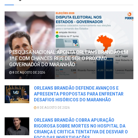
PESQUISA NACIONAL APONTA ORLEANS BRANDÃO EM
1º E COM CHANCES REIS DE SER O PRÓXIMO
GOVERNADOR DO MARANHÃO
8 DE AGOSTO DE 2026
ORLEANS BRANDÃO DEFENDE AVANÇOS E
APRESENTA PROPOSTAS PARA ENFRENTAR
DESAFIOS HISÓRICOS DO MARANHÃO
8 DE AGOSTO DE 2026
ORLEANS BRANDÃO COBRA APURAÇÃO
RIGOROSA SOBRE MORTES NO HOSPITAL DA
CRIANÇA E CRITICA TENTATIVA DE DESVIAR O
FOCO DAS INVESTIGAÇÕES