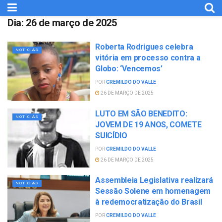
Dia:
26 de março de 2025
Roberta Rodrigues celebra
NOTÍCIAS
vitória em processo contra a
Globo: ‘Vencemos’
POR
CREMILDO DO VALLE
26 DE MARÇO DE 2025
LUTO EM SÃO BENEDITO:
NOTÍCIAS
JOVEM DE 19 ANOS, COMETE
SUICÍDIO
POR
CREMILDO DO VALLE
26 DE MARÇO DE 2025
Assembleia Legislativa realizará
NOTÍCIAS
Sessão Solene em homenagem
à redemocratização do Brasil
POR
CREMILDO DO VALLE